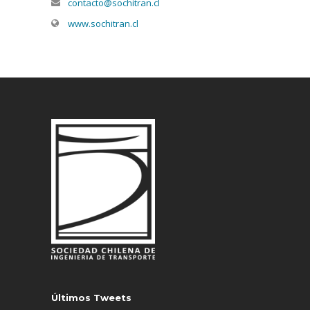
contacto@sochitran.cl
www.sochitran.cl
Últimos Tweets