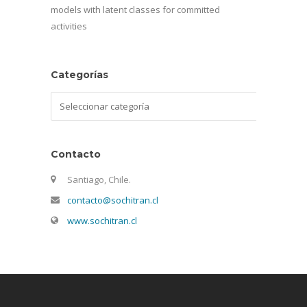
models with latent classes for committed
activities
Categorías
Categorías
Contacto
Santiago, Chile.
contacto@sochitran.cl
www.sochitran.cl