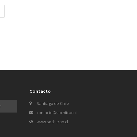
Contacto
Santiago de Chile
contacto@sochitran.cl
www.sochitran.cl