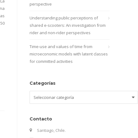
 La
perspective
una
las
Understanding public perceptions of
 50
shared e-scooters: An investigation from
rider and non-rider perspectives
Time-use and values of time from
microeconomic models with latent classes
for committed activities
Categorías
Categorías
Contacto
Santiago, Chile.