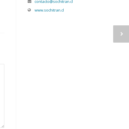
contacto@sochitran.cl
www.sochitran.cl