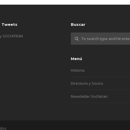
s Tweets
Buscar
by SOCHITRAN
Menú
Historia
Directorio y Socios
Newsletter Sochitran
ados