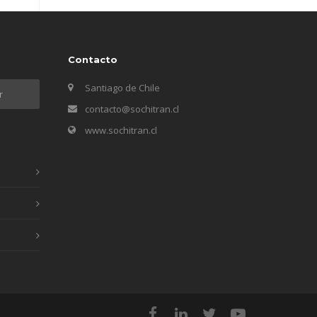
Contacto
Santiago de Chile
contacto@sochitran.cl
www.sochitran.cl