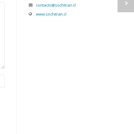
contacto@sochitran.cl
www.sochitran.cl