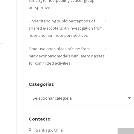
shifting to ride-pooling: A user group
perspective
Understanding public perceptions of
shared e-scooters: An investigation from
rider and non-rider perspectives
Time-use and values of time from
microeconomic models with latent classes
for committed activities
Categorías
Categorías
Contacto
Santiago, Chile.