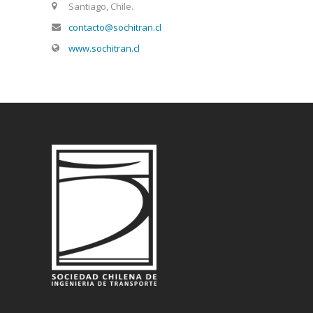
Santiago, Chile.
contacto@sochitran.cl
www.sochitran.cl