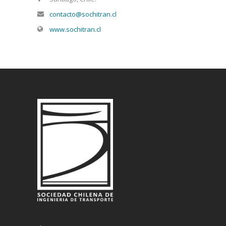
contacto@sochitran.cl
www.sochitran.cl