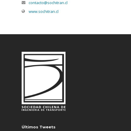
contacto@sochitran.cl
www.sochitran.cl
Últimos Tweets