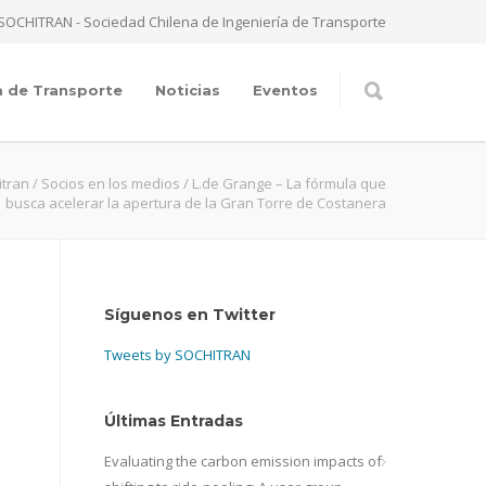
SOCHITRAN - Sociedad Chilena de Ingeniería de Transporte
a de Transporte
Noticias
Eventos
itran
/
Socios en los medios
/
L.de Grange – La fórmula que
busca acelerar la apertura de la Gran Torre de Costanera
Síguenos en Twitter
Tweets by SOCHITRAN
Últimas Entradas
Evaluating the carbon emission impacts of