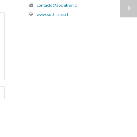
contacto@sochitran.cl
www.sochitran.cl