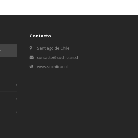
Contacto
Santiago de Chile
contacto@sochitran.cl
www.sochitran.cl