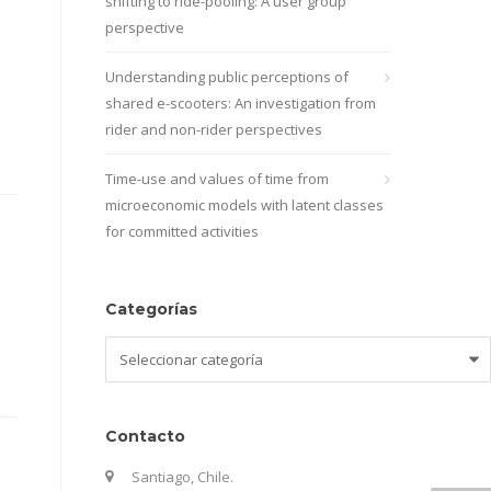
shifting to ride-pooling: A user group
perspective
Understanding public perceptions of
shared e-scooters: An investigation from
rider and non-rider perspectives
Time-use and values of time from
microeconomic models with latent classes
for committed activities
Categorías
Categorías
Contacto
Santiago, Chile.