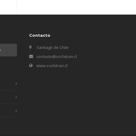
Contacto
Santiago de Chile
contacto@sochitran.cl
www.sochitran.cl