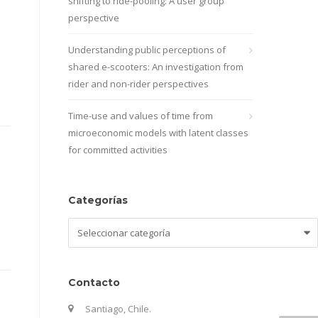
shifting to ride-pooling: A user group
perspective
Understanding public perceptions of
shared e-scooters: An investigation from
rider and non-rider perspectives
Time-use and values of time from
microeconomic models with latent classes
for committed activities
Categorías
Categorías
Contacto
Santiago, Chile.