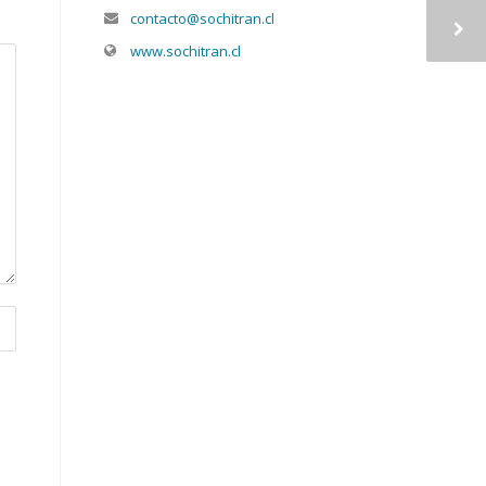
contacto@sochitran.cl
www.sochitran.cl