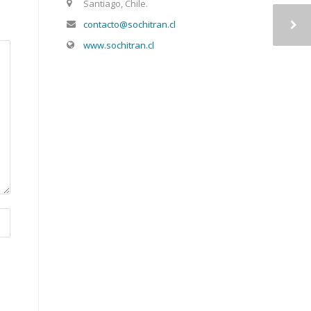
Santiago, Chile.
contacto@sochitran.cl
www.sochitran.cl