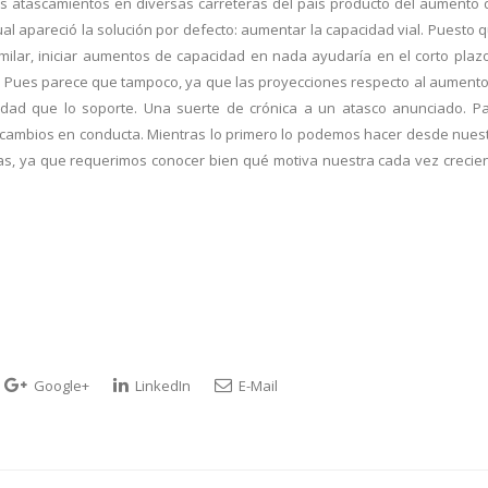
 los atascamientos en diversas carreteras del país producto del aumento 
tual apareció la solución por defecto: aumentar la capacidad vial. Puesto 
ilar, iniciar aumentos de capacidad en nada ayudaría en el corto plaz
zo? Pues parece que tampoco, ya que las proyecciones respecto al aumento
idad que lo soporte. Una suerte de crónica a un atasco anunciado. P
 cambios en conducta. Mientras lo primero lo podemos hacer desde nues
nas, ya que requerimos conocer bien qué motiva nuestra cada vez crecie
Google+
LinkedIn
E-Mail