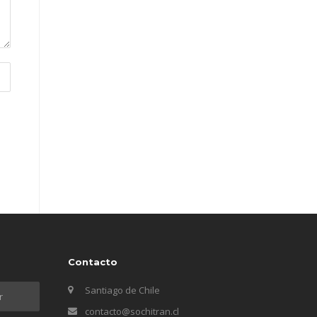
Contacto
Santiago de Chile
contacto@sochitran.cl