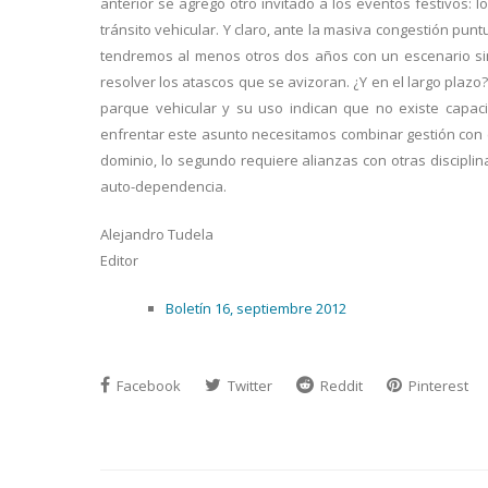
anterior se agregó otro invitado a los eventos festivos:
tránsito vehicular. Y claro, ante la masiva congestión pun
tendremos al menos otros dos años con un escenario sim
resolver los atascos que se avizoran. ¿Y en el largo pla
parque vehicular y su uso indican que no existe capac
enfrentar este asunto necesitamos combinar gestión con
dominio, lo segundo requiere alianzas con otras discipli
auto-dependencia.
Alejandro Tudela
Editor
Boletín 16, septiembre 2012
Facebook
Twitter
Reddit
Pinterest