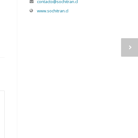
contacto@sochitran.cl
www.sochitran.cl