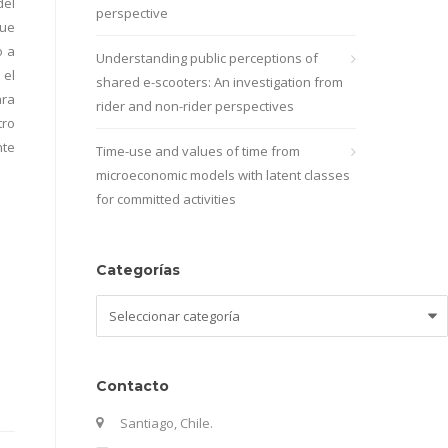
del
perspective
que
o a
Understanding public perceptions of
 el
shared e-scooters: An investigation from
ara
rider and non-rider perspectives
tro
nte
Time-use and values of time from
microeconomic models with latent classes
for committed activities
Categorías
Categorías
Contacto
Santiago, Chile.