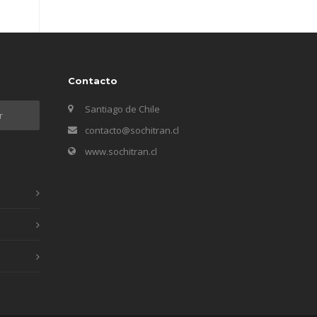
Contacto
Santiago de Chile
contacto@sochitran.cl
www.sochitran.cl