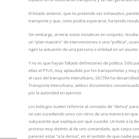
El listado anterior, que no pretende ser exhaustivo, permi
transporte y que, como podría esperarse, ha tenido resu
Sin embargo, al mirar estas iniciativas en conjunto, resu
un “plan maestro” de intervenciones o una “política”, usan
rigen la actuación de una persona o entidad en un asunt
Y no es que hayan faltado definiciones de política. Sólo pa
ellas el PTUS, muy aplaudido por los transportistas y muy
el caso del transporte interurbano, SECTRA ha desarrollad
Transporte Interurbano, ambos documentos consensuados t
por la autoridad en ejercicio.
Los biólogos suelen referirse al concepto de “deriva” para
se van sucediendo unos con otros de una manera en que h
subyacente que explique por qué sucedió. Un bote a la der
proceso muy distinto al de uno comandado, que zarpa con u
parecen estar “a la deriva”, en el sentido de que nadie 