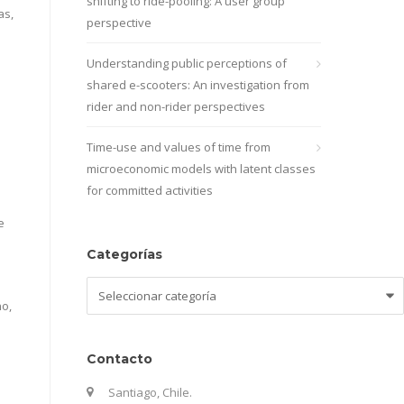
shifting to ride-pooling: A user group
as,
perspective
Understanding public perceptions of
shared e-scooters: An investigation from
rider and non-rider perspectives
Time-use and values of time from
microeconomic models with latent classes
for committed activities
e
Categorías
Categorías
no,
Contacto
Santiago, Chile.