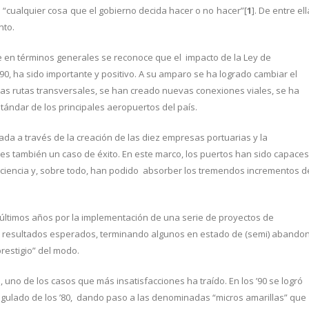
 “cualquier cosa que el gobierno decida hacer o no hacer”[
1
]. De entre ell
nto.
ue en términos generales se reconoce que el impacto de la Ley de
0, ha sido importante y positivo. A su amparo se ha logrado cambiar el
rias rutas transversales, se han creado nuevas conexiones viales, se ha
tándar de los principales aeropuertos del país.
ada a través de la creación de las diez empresas portuarias y la
 es también un caso de éxito. En este marco, los puertos han sido capaces
iciencia y, sobre todo, han podido absorber los tremendos incrementos d
s últimos años por la implementación de una serie de proyectos de
os resultados esperados, terminando algunos en estado de (semi) abando
restigio” del modo.
 uno de los casos que más insatisfacciones ha traído. En los ’90 se logró
gulado de los ’80, dando paso a las denominadas “micros amarillas” que