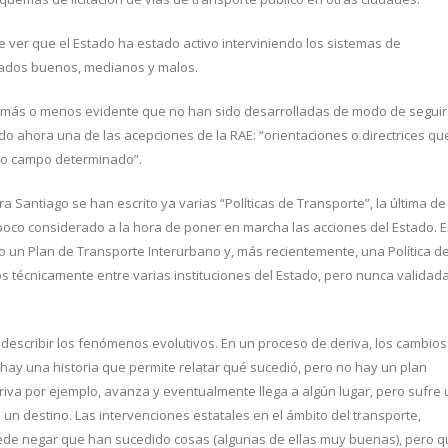
te ver que el Estado ha estado activo interviniendo los sistemas de
ltados buenos, medianos y malos.
lta más o menos evidente que no han sido desarrolladas de modo de seguir
do ahora una de las acepciones de la RAE: “orientaciones o directrices qu
o o campo determinado”.
ra Santiago se han escrito ya varias “Políticas de Transporte”, la última de
 poco considerado a la hora de poner en marcha las acciones del Estado. 
o un Plan de Transporte Interurbano y, más recientemente, una Política d
écnicamente entre varias instituciones del Estado, pero nunca validad
 describir los fenómenos evolutivos. En un proceso de deriva, los cambios
ay una historia que permite relatar qué sucedió, pero no hay un plan
iva por ejemplo, avanza y eventualmente llega a algún lugar, pero sufre 
n destino. Las intervenciones estatales en el ámbito del transporte,
puede negar que han sucedido cosas (algunas de ellas muy buenas), pero 