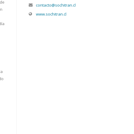
 de
contacto@sochitran.cl
an
www.sochitran.cl
día
ra
do