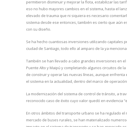
permitieron disminuir y mejorar la flota, estabilizar las ta
eso no hubo mayores cambios en el sistema, hasta el lanz
elevado de trauma que ni siquiera es necesario comentarlo
sistema desde ese entonces, también es cierto que aún es
con su diseño.
Se ha hecho cuantiosas inversiones utilizando capitales p
ciudad de Santiago, todo ello al amparo de la ya mencion
También se han llevado a cabo grandes inversiones en el
Puente Alto y Maipú y completando algunos circuitos de la
de construir y operar las nuevas líneas, aunque enfrenta
el sistema en la actualidad, dentro del marco de operació
La modernización del sistema de control de tránsito, a tra
reconocido caso de éxito cuyo valor quedó en evidencia “e
En otros ámbitos del transporte urbano se ha regulado el me
mercado de buses rurales, se han materializado numerosos
impacto en el sistema de transporte y se han generado esq