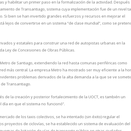
rifas y habilitar un primer paso en la formalización de la actividad. Después
amiento de Transantiago, sistema cuya implementación fue de un nivel t
. Si bien se han invertido grandes esfuerzos y recursos en mejorar el
tá lejos de convertirse en un sistema “de clase mundial”, como se preten
rivados y estatales para construir una red de autopistas urbanas en la
ada Ley de Concesiones de Obras Públicas.
 Metro de Santiago, extendiendo la red hasta comunas periféricas como
 red más central. La empresa Metro ha mostrado ser muy eficiente a la ho
 evidentes problemas derivados de la alta demanda a la que se ve someti
n de Transantiago.
vés de la creación y posterior fortalecimiento de la UOCT, es también un
l día en que el sistema no funcionó”.
rcado de los taxis colectivos, se ha intentado (sin éxito) regular el
 proyectos de ciclovías, se ha establecido un sistema de evaluación del
uemas de licitación de vías de transporte público en otras ciudades.