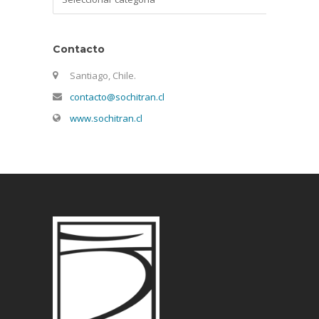
Contacto
Santiago, Chile.
contacto@sochitran.cl
www.sochitran.cl