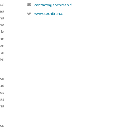
ual
contacto@sochitran.cl
sea
www.sochitran.cl
una
esa
 la
dan
 en
nar
del
eso
dad
sos
las
ria
 su