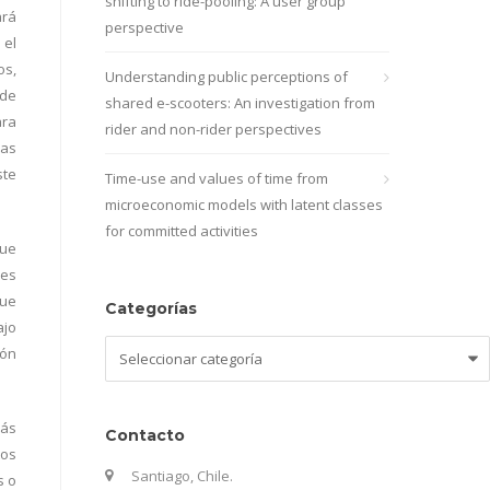
shifting to ride-pooling: A user group
ará
perspective
 el
os,
Understanding public perceptions of
 de
shared e-scooters: An investigation from
ara
rider and non-rider perspectives
las
ste
Time-use and values of time from
microeconomic models with latent classes
for committed activities
que
nes
que
Categorías
ajo
Categorías
ión
más
Contacto
tos
Santiago, Chile.
s o