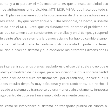
nto, y a mi parecer el más importante, es que la institucionalidad act
ón de atribuciones entre alcaldes, MTT, MOP, MINVU que hace que todo 
icar. El plan se sostiene sobre la coordinación de diferentes actores en 
ha resultado. Hay que recordar que SECTRA respondía, de hecho, a una m
bsorbida por el MTT. Creo que es fundamental abordar el problema de
ticas que se tomen sean consistentes entre ellas y en el tiempo, y respon
de veinte años de retorno a la democracia, no ha habido cambio alguno
rente. Al final, dada la confusa institucionalidad, podemos termi
lución a nivel de sistema y que considere las diferentes dimensiones 
s intervenir sobre los planos reguladores o el uso del suelo y creo que 
pidez y comodidad de los viajes, pero renunciando a influir sobre la canti
jorar la situación futura drásticamente; por el contrario, una vez que u
dados resulta después muy dificultoso y caro cambiarlos. De hecho, 
estresado al sistema de transporte de una manera absolutamente innecesa
tiago dentro de poco será un ejemplo dolorosamente concreto.
 de cómo se intervendrá el sistema de transporte público en cuanto a