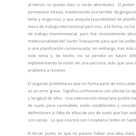
al menos no queda claro si serán abordados. El primer pu
permanece intacta, manteniendo esa terrible disgregaci
lento y engorroso, y que aniquila la posibilidad de planif
mesa de trabajo intersectorial pero eso, a la fecha, no 
de trabajo interministerial, pero fue recientemente a
institucionalidad del Sector Transporte para que las polí
a una planificación consensuada; sin embargo, tras más 
este tema y, de hecho, no se percibe un futuro dife
implementando la visión de una persona, más que una so
problema a resolver.
El segundo problema es que no forma parte de estos plane
es un error grave. Significa conformarse con afectar la ra
y longitud de ellos. Una intervención temprana podría me
de suelo poco razonables estén establecidos y consoli
definiciones (o falta de ellas) de uso de suelo que han 
son varias. Lo que ocurrirá con Costanera Center en San
El tercer punto es que no parece haber una idea clara