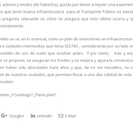
s actores y modos (de haberlos), quizás por temor a repetir una experien
e que tener buena infraestructura para el Transporte Público no basta
pregunta relevante es cómo se asegura que esto último ocurra y 
icientemente.
elo se ve, en lo esencial, como un plan de inversiones en infraestructur
 para ciudades intermedias que tenía SECTRA , considerando por un lado 
os comités de uso de suelo que existían antes. Y por cierto, más y me
o se propone, se aseguran los fondos y se mejora y apura la construcci
n haber sido abordados hace años y que, de no ser resueltos, no 
le de nuestras ciudades, que permitan llevar a una alta calidad de vida
 modelo.
romete ¿Y Santiago? ¿Tiene plan?
Google+
LinkedIn
E-Mail