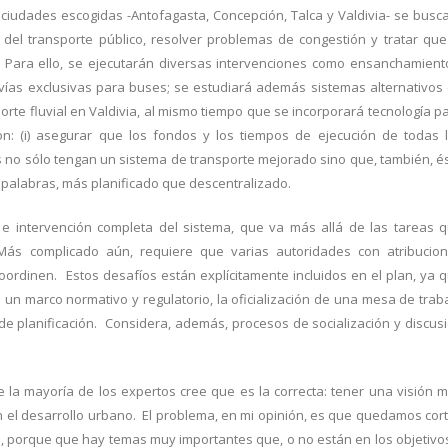
iudades escogidas -Antofagasta, Concepción, Talca y Valdivia- se busc
 del transporte público, resolver problemas de congestión y tratar que
. Para ello, se ejecutarán diversas intervenciones como ensanchamient
 vías exclusivas para buses; se estudiará además sistemas alternativos
orte fluvial en Valdivia, al mismo tiempo que se incorporará tecnología p
on: (i) asegurar que los fondos y los tiempos de ejecución de todas 
des no sólo tengan un sistema de transporte mejorado sino que, también, é
 palabras, más planificado que descentralizado.
 e intervención completa del sistema, que va más allá de las tareas 
ás complicado aún, requiere que varias autoridades con atribucio
oordinen. Estos desafíos están explícitamente incluidos en el plan, ya 
 un marco normativo y regulatorio, la oficialización de una mesa de trab
s de planificación. Considera, además, procesos de socialización y discus
 la mayoría de los expertos cree que es la correcta: tener una visión 
n el desarrollo urbano. El problema, en mi opinión, es que quedamos cor
, porque que hay temas muy importantes que, o no están en los objetivo