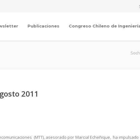
wsletter
Publicaciones
Congreso Chileno de Ingenierí
Soch
agosto 2011
elecomunicaciones (MTT), asesorado por Marcial Echeñique, ha impulsado