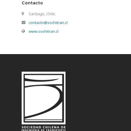
Contacto
Santiago, Chile.
contacto@sochitran.cl
www.sochitran.cl