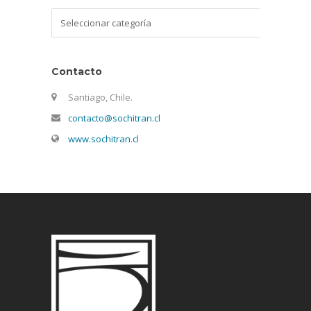
Categorías
Contacto
Santiago, Chile.
contacto@sochitran.cl
www.sochitran.cl