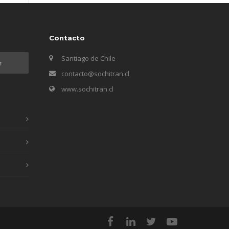
Contacto
Santiago de Chile
contacto@sochitran.cl
www.sochitran.cl