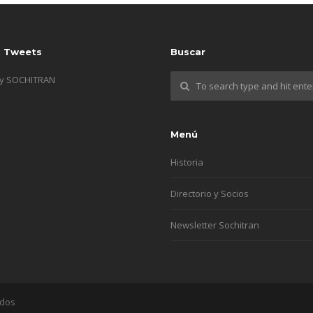
s Tweets
Buscar
by SOCHITRAN
Menú
Historia
Directorio y Socios
Newsletter Sochitran
ados