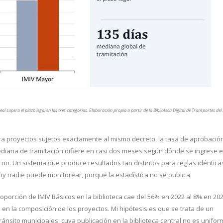
l supera el plazo legal en las tres categorías. Elaboración propia a partir de la Biblioteca Digital de Transportes del
Para proyectos sujetos exactamente al mismo decreto, la tasa de aprobació
ediana de tramitación difiere en casi dos meses según dónde se ingrese e
, no. Un sistema que produce resultados tan distintos para reglas idéntica
oy nadie puede monitorear, porque la estadística no se publica.
oporción de IMIV Básicos en la biblioteca cae del 56% en 2022 al 8% en 202
en la composición de los proyectos. Mi hipótesis es que se trata de un
ránsito municipales, cuya publicación en la biblioteca central no es unifor