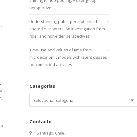
shifting to ride-pooling: A user group
perspective
Understanding public perceptions of
e
shared e-scooters: An investigation from
rider and non-rider perspectives
Time-use and values of time from
microeconomic models with latent classes
for committed activities
,
Categorías
ón,
Categorías
,
Contacto
ro
Santiago, Chile.