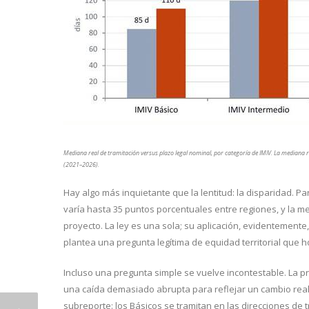
Mediana real de tramitación versus plazo legal nominal, por categoría de IMIV. La mediana rea
(2021–2026).
Hay algo más inquietante que la lentitud: la disparidad. 
varía hasta 35 puntos porcentuales entre regiones, y la m
proyecto. La ley es una sola; su aplicación, evidentemente
plantea una pregunta legítima de equidad territorial que h
Incluso una pregunta simple se vuelve incontestable. La pr
una caída demasiado abrupta para reflejar un cambio real 
subreporte: los Básicos se tramitan en las direcciones de t