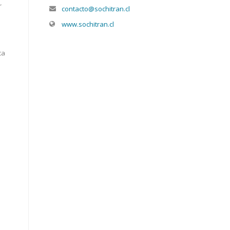
r
contacto@sochitran.cl
www.sochitran.cl
ca