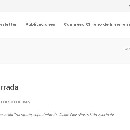
wsletter
Publicaciones
Congreso Chileno de Ingenierí
Soc
errada
TER SOCHITRAN
 mención Transporte, cofundador de Vialink Consultores Ltda y socio de