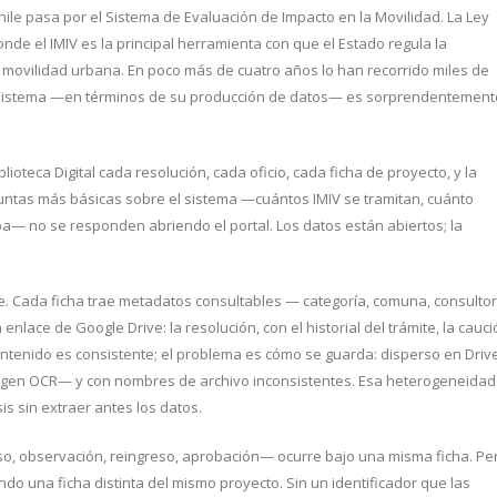
ile pasa por el Sistema de Evaluación de Impacto en la Movilidad. La Ley
de el IMIV es la principal herramienta con que el Estado regula la
 movilidad urbana. En poco más de cuatro años lo han recorrido miles de
 sistema —en términos de su producción de datos— es sorprendentement
lioteca Digital cada resolución, cada oficio, cada ficha de proyecto, y la
untas más básicas sobre el sistema —cuántos IMIV se tramitan, cuánto
— no se responden abriendo el portal. Los datos están abiertos; la
. Cada ficha trae metadatos consultables — categoría, comuna, consultor
enlace de Google Drive: la resolución, con el historial del trámite, la cauci
ontenido es consistente; el problema es cómo se guarda: disperso en Drive
igen OCR— y con nombres de archivo inconsistentes. Esa heterogeneidad
is sin extraer antes los datos.
so, observación, reingreso, aprobación— ocurre bajo una misma ficha. Pe
ndo una ficha distinta del mismo proyecto. Sin un identificador que las