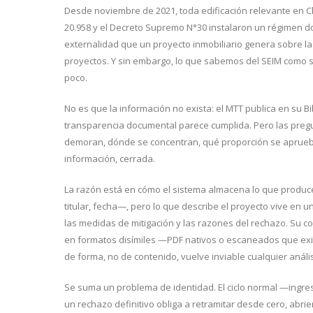
Desde noviembre de 2021, toda edificación relevante en Ch
20.958 y el Decreto Supremo N°30 instalaron un régimen don
externalidad que un proyecto inmobiliario genera sobre la
proyectos. Y sin embargo, lo que sabemos del SEIM como
poco.
No es que la información no exista: el MTT publica en su Bib
transparencia documental parece cumplida. Pero las preg
demoran, dónde se concentran, qué proporción se aprueba
información, cerrada.
La razón está en cómo el sistema almacena lo que produce
titular, fecha—, pero lo que describe el proyecto vive en un 
las medidas de mitigación y las razones del rechazo. Su c
en formatos disímiles —PDF nativos o escaneados que ex
de forma, no de contenido, vuelve inviable cualquier anális
Se suma un problema de identidad. El ciclo normal —ingre
un rechazo definitivo obliga a retramitar desde cero, abrie