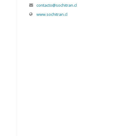
contacto@sochitran.cl
www.sochitran.cl