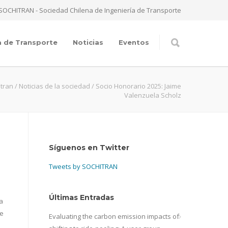
SOCHITRAN - Sociedad Chilena de Ingeniería de Transporte
a de Transporte
Noticias
Eventos
itran
/
Noticias de la sociedad
/
Socio Honorario 2025: Jaime
Valenzuela Scholz
Síguenos en Twitter
Tweets by SOCHITRAN
Últimas Entradas
a
de
Evaluating the carbon emission impacts of