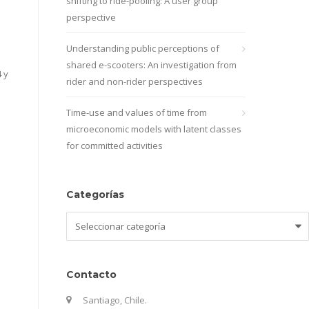
shifting to ride-pooling: A user group
perspective
Understanding public perceptions of
shared e-scooters: An investigation from
 y
rider and non-rider perspectives
Time-use and values of time from
microeconomic models with latent classes
for committed activities
Categorías
Categorías
Contacto
Santiago, Chile.