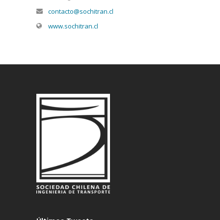
contacto@sochitran.cl
www.sochitran.cl