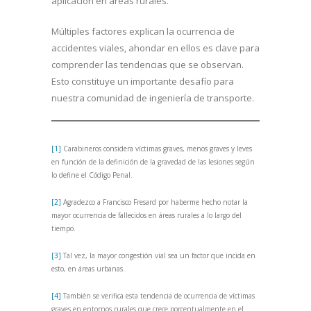
aplicación en áreas rurales.
Múltiples factores explican la ocurrencia de
accidentes viales, ahondar en ellos es clave para
comprender las tendencias que se observan.
Esto constituye un importante desafío para
nuestra comunidad de ingeniería de transporte.
[1]
Carabineros considera víctimas graves, menos graves y leves
en función de la definición de la gravedad de las lesiones según
lo define el Código Penal.
[2]
Agradezco a Francisco Fresard por haberme hecho notar la
mayor ocurrencia de fallecidos en áreas rurales a lo largo del
tiempo.
[3]
Tal vez, la mayor congestión vial sea un factor que incida en
esto, en áreas urbanas.
[4]
También se verifica esta tendencia de ocurrencia de víctimas
graves en entornos rurales que crece porcentualmente en el