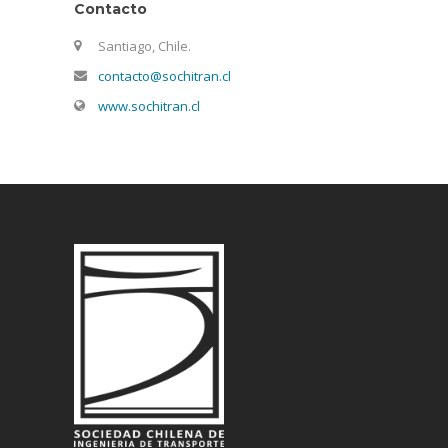
Contacto
Santiago, Chile.
contacto@sochitran.cl
www.sochitran.cl