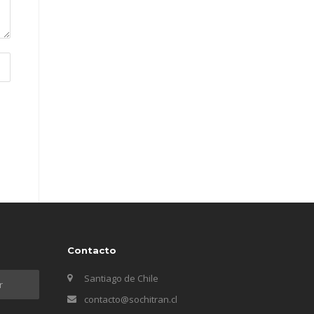
Contacto
Santiago de Chile
contacto@sochitran.cl