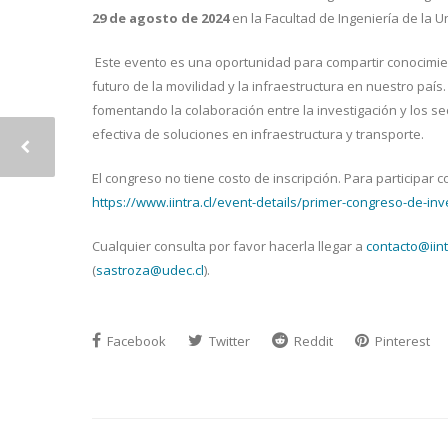
29 de agosto de 2024
en la Facultad de Ingeniería de la 
Este evento es una oportunidad para compartir conocimien
futuro de la movilidad y la infraestructura en nuestro país
fomentando la colaboración entre la investigación y los se
efectiva de soluciones en infraestructura y transporte.
El congreso no tiene costo de inscripción. Para participar c
https://www.iintra.cl/event-details/primer-congreso-de-inv
Cualquier consulta por favor hacerla llegar a
contacto@iint
(
sastroza@udec.cl
).
Facebook
Twitter
Reddit
Pinterest