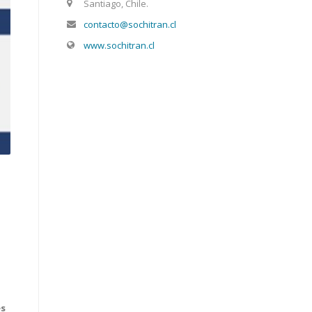
Santiago, Chile.
contacto@sochitran.cl
www.sochitran.cl
es