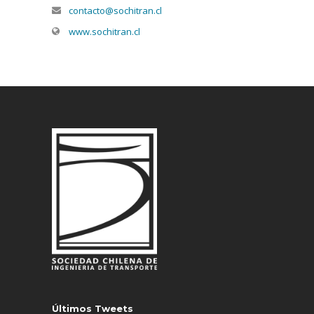
contacto@sochitran.cl
www.sochitran.cl
Últimos Tweets