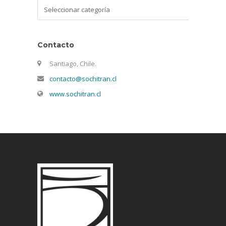
Categorías
Contacto
Santiago, Chile.
contacto@sochitran.cl
www.sochitran.cl