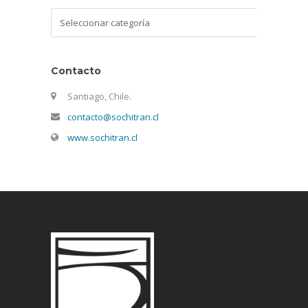
Categorías
Contacto
Santiago, Chile.
contacto@sochitran.cl
www.sochitran.cl