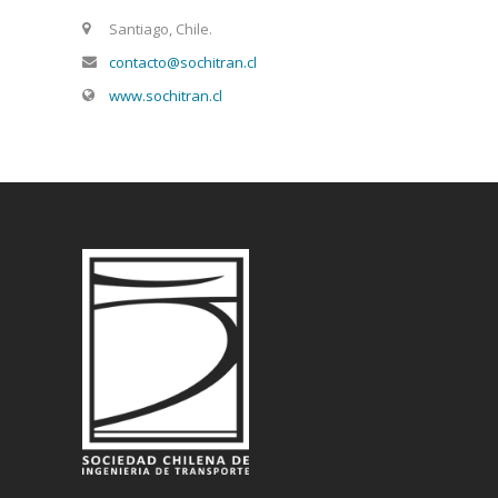
Santiago, Chile.
contacto@sochitran.cl
www.sochitran.cl