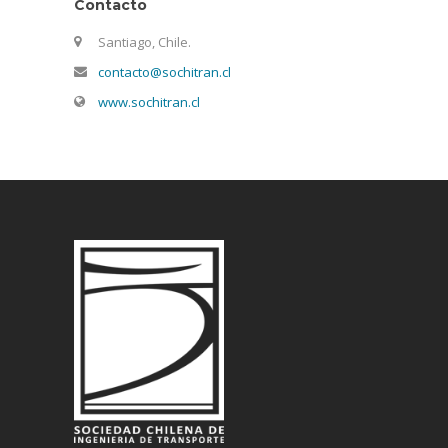
Contacto
Santiago, Chile.
contacto@sochitran.cl
www.sochitran.cl