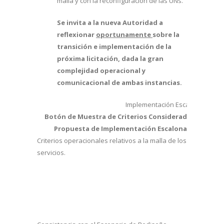
malla y con la reconfiguración de las UNs.
Se invita a la nueva Autoridad a
reflexionar
oportunamente
sobre la
transición e implementación de la
próxima licitación, dada la gran
complejidad operacional y
comunicacional de ambas instancias.
Implementación Escalonada y Ad
Botón de Muestra de Criterios Considerados en
Bo
Propuesta de Implementación Escalonada
Criterios operacionales relativos a la malla de los
Par
servicios.
sec
ade
Con
prá
ins
fin