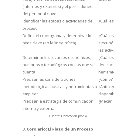
(internos y externos) y el perfil idóneo
del personal clave
Identificar las etapas o actividades del
¿Cuál es el paso a 
proceso
Definir el cronograma y determinar los
¿Cuál es la duración
hitos clave (en la línea crítica)
ejecución? ¿Cuál es l
las actividades?
Determinar los recursos económicos,
¿Cuál es el presupu
humanos y tecnológicos con los que se
dedicación exclusiva
cuenta
herramientas?
Precisar las consideraciones
¿Cómo? ¿Modus ope
metodológicas básicas y herramientas a
¿Antecedentes y dat
emplear
disponibles?
Precisar la estrategia de comunicación
¿Mecanismos de soci
interna y externa
Fuente: Elaboración propia
3. Corolario: El Plazo de un Proceso