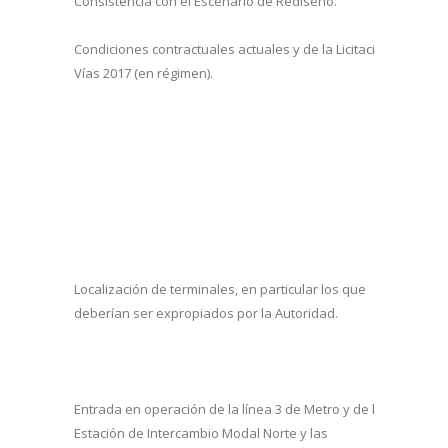
Consistencia con el Escenario de Rediseño.
Tod
man
Condiciones contractuales actuales y de la Licitación de
La 
Vías 2017 (en régimen).
Con
imp
ele
que 
men
vig
uso
bus
ide
Localización de terminales, en particular los que
La 
deberían ser expropiados por la Autoridad.
Reg
tec
lle
med
Entrada en operación de la línea 3 de Metro y de la
Estación de Intercambio Modal Norte y las