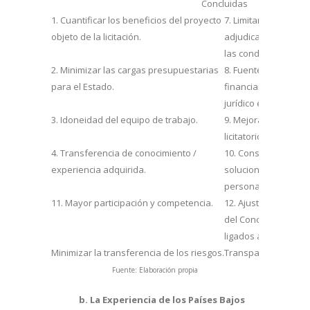
Concluidas
1. Cuantificar los beneficios del proyecto
7. Limitar los cambi
objeto de la licitación.
adjudicación y mante
las condiciones “lici
2. Minimizar las cargas presupuestarias
8. Fuentes múltiples
para el Estado.
financiamiento y me
jurídico e instituciona
3. Idoneidad del equipo de trabajo.
9. Mejorar la imagen
licitatorios.
4. Transferencia de conocimiento /
10. Considerar meca
experiencia adquirida.
solucionar conflicto
personal especializ
11. Mayor participación y competencia.
12. Ajustar el o los
del Concesionario 
ligados a la prestaci
Minimizar la transferencia de los riesgos.
Transparencia de la
Fuente: Elaboración propia
b. La Experiencia de los Países Bajos