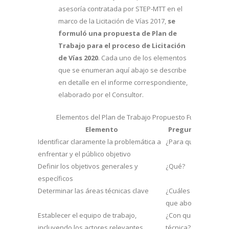
asesoría contratada por STEP-MTT en el
marco de la Licitación de Vías 2017,
se
formuló una propuesta de Plan de
Trabajo para el proceso de Licitación
de Vías 2020
. Cada uno de los elementos
que se enumeran aquí abajo se describe
en detalle en el informe correspondiente,
elaborado por el Consultor.
Elementos del Plan de Trabajo Propuesto Futuros Proces
Elemento
Preguntas que s
Identificar claramente la problemática a
¿Para qué? ¿Por qué
enfrentar y el público objetivo
Definir los objetivos generales y
¿Qué?
específicos
Determinar las áreas técnicas clave
¿Cuáles son las temá
que aborda la probl
Establecer el equipo de trabajo,
¿Con quién se debe 
incluyendo los actores relevantes
técnica?