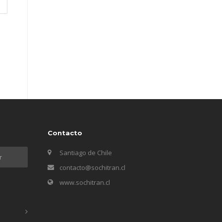
Contacto
Santiago de Chile
contacto@sochitran.cl
www.sochitran.cl