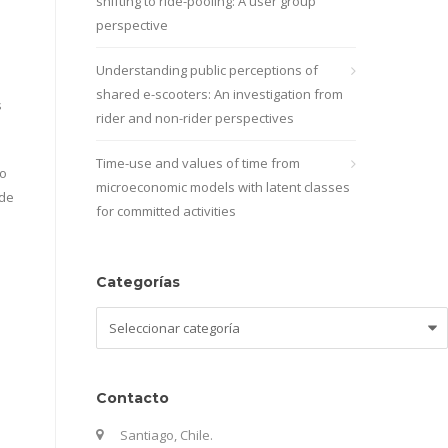
shifting to ride-pooling: A user group
perspective
Understanding public perceptions of
shared e-scooters: An investigation from
s
rider and non-rider perspectives
Time-use and values of time from
so
microeconomic models with latent classes
 de
for committed activities
Categorías
Categorías
Contacto
Santiago, Chile.