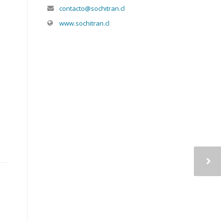
contacto@sochitran.cl
www.sochitran.cl