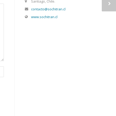
Santiago, Chile.
contacto@sochitran.cl
www.sochitran.cl