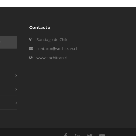
Contacto
Santiago de Chile
contacto@sochitran.cl
www.sochitran.cl