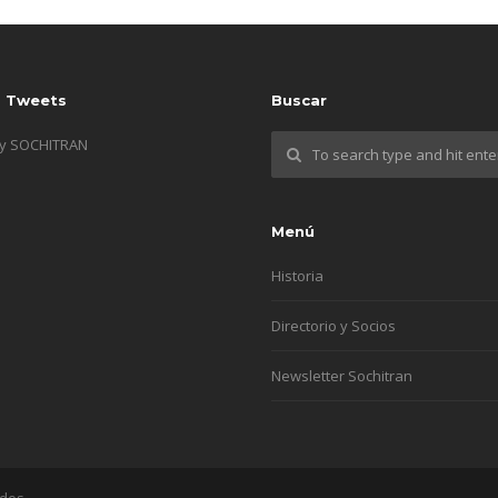
s Tweets
Buscar
by SOCHITRAN
Menú
Historia
Directorio y Socios
Newsletter Sochitran
ados