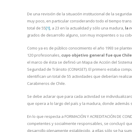
De una revisión de la situación institucional de la segurid
muy poco, en particular considerando todo el tiempo tran
total de 55
[1]
, a 23 en la actualidad y sólo una madura,
la 
grados de desarrollo alguno, son muy incipientes o su cobe
Como ya es de público conocimiento el año 1993 se planteó
120 profesionales,
cuyo objetivo general fue que Chile 
el marco de ésta se definió un Mapa de Acción del Sistema
Seguridad de Tránsito (CONASET). El primero estaba compu
identifican un total de 55 actividades que deberían reali
Carabineros de Chile.
Se debe aclarar que para cada actividad se individualiz
que opera a lo largo del país y la madura, donde además
En lo que respecta a FORMACIÓN Y ACREDITACIÓN DE CONDU
competentes y socialmente responsables, se concluyó que 
desarrollo plenamente establecido, a ellas sólo se ha su