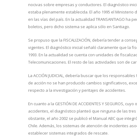
nocivas sobre empresas y conductores. El diagnóstico inici
estaba plenamente establecida. El año 1995 el Ministerio 
en las vías del país. En la actualidad TRANSANTIAGO ha p
boletos, pero dicho sistema se aplica sólo en Santiago.
Se propuso que la FISCALIZACIÓN, debería tender a conse
vigentes. El diagnóstico inicial señaló claramente que la f
1993. En la actualidad se cuenta con unidades de fiscaliza
Telecomunicaciones. El resto de las actividades son de ca
La ACCIÓN JUDICIAL, debería buscar que los responsables 
de acción no se han producido cambios significativos, exc
respecto a la investigación y peritajes de accidentes.
En cuanto a la GESTIÓN DE ACCIDENTES Y SEGUROS, cuyo obj
accidentes, el diagnóstico planteó que ninguna de las tre
obstante, el año 2002 se publicó el Manual ABC que integr
Chile. Además, los sistemas de atención de incidentes asoc
establecer sistemas integrados de rescate.