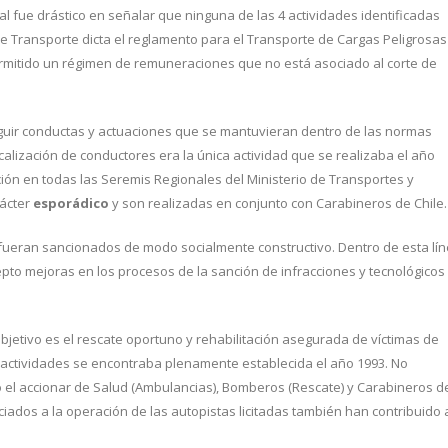
al fue drástico en señalar que ninguna de las 4 actividades identificadas
de Transporte dicta el reglamento para el Transporte de Cargas Peligrosas
ermitido un régimen de remuneraciones que no está asociado al corte de
guir conductas y actuaciones que se mantuvieran dentro de las normas
iscalización de conductores era la única actividad que se realizaba el año
ción en todas las Seremis Regionales del Ministerio de Transportes y
rácter
esporádico
y son realizadas en conjunto con Carabineros de Chile
fueran sancionados de modo socialmente constructivo. Dentro de esta lí
epto mejoras en los procesos de la sanción de infracciones y tecnológicos
etivo es el rescate oportuno y rehabilitación asegurada de víctimas de
s actividades se encontraba plenamente establecida el año 1993. No
ó el accionar de Salud (Ambulancias), Bomberos (Rescate) y Carabineros d
iados a la operación de las autopistas licitadas también han contribuido 