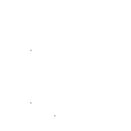
*
*
*