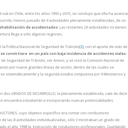
ad vial en Chile, entre los años 1993 y 2015, se concluye que ella ha avanz
scurrido, hemos pasado de 9 actividades plenamente establecidas, de un
rehabilitación de accidentados
. Las restantes 26 actividades no tienen
rtura llega a sólo algunas regiones.
 la Política Nacional de Seguridad de Tránsito
[2]
, con el aporte de más de
se convirtiera en un país con baja incidencia de accidentes viales.
 de Seguridad de Tránsito, ver Anexo, y se creó la Comisión Nacional de
esto por nueve grandes líneas de acción, dentro de las cuales se
zarse sistemáticamente y la segunda estaba compuesta por 9 Ministerios y
aron dos GRADOS DE DESARROLLO, la plenamente establecida, vale de decir
 se encuentra estudiando e incorporando nuevas potencialidades.
CTORES, cuyo objetivo específico era contar con conductores
de las 8 actividades individualizadas, sólo 3 mostraban un grado de
mado el año 1998 la Instrucción de conductores profesionales. Quedando