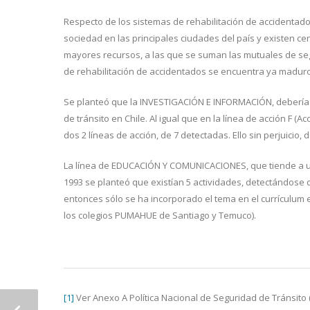
Respecto de los sistemas de rehabilitación de accidentad
sociedad en las principales ciudades del país y existen ce
mayores recursos, a las que se suman las mutuales de segu
de rehabilitación de accidentados se encuentra ya maduro
Se planteó que la INVESTIGACIÓN E INFORMACIÓN, debería t
de tránsito en Chile. Al igual que en la línea de acción F 
dos 2 líneas de acción, de 7 detectadas. Ello sin perjuici
La línea de EDUCACIÓN Y COMUNICACIONES, que tiende a una
1993 se planteó que existían 5 actividades, detectándose
entonces sólo se ha incorporado el tema en el currículum 
los colegios PUMAHUE de Santiago y Temuco).
[1]
Ver Anexo A Política Nacional de Seguridad de Tránsito