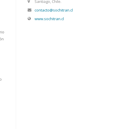
Santiago, Chile.
contacto@sochitran.cl
www.sochitran.cl
rio
ión
o