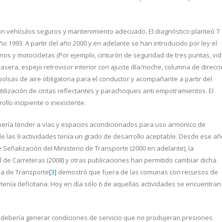
n vehículos seguros y mantenimiento adecuado. El diagnóstico planteó 7
o 1993. A partir del año 2000 y en adelante se han introducido por ley el
os y motocicletas (Por ejemplo, cinturón de seguridad de tres puntas, vid
era, espejo retrovisor interior con ajuste día/noche, columna de direcc
, bolsas de aire obligatoria para el conductor y acompañante a partir del
utilización de cintas reflectantes y parachoques anti empotramientos. El
ollo incipiente o inexistente.
ería tender a vías y espacios acondicionados para uso armónico de
e las 9 actividades tenía un grado de desarrollo aceptable. Desde ese añ
e Señalización del Ministerio de Transporte (2000 en adelante), la
l de Carreteras (2008) y otras publicaciones han permitido cambiar dicha
ia de Transporte
[3]
demostró que fuera de las comunas con recursos de
enía deficitaria. Hoy en día sólo 6 de aquellas actividades se encuentran
debería generar condiciones de servicio que no produjeran presiones