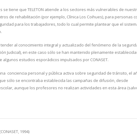
os se tiene que TELETON atiende a los sectores más vulnerables de nuest
ntros de rehabilitación (por ejemplo, Clínica Los Coihues), para personas c
ridad para los trabajadores, todo lo cual permite plantear que el sistem
.
ender al conocimiento integral y actualizado del fenómeno de la seguri
(Acción Judicial), en este caso sólo se han mantenido plenamente establecida
o, de algunos estudios esporádicos impulsados por CONASET.
 conciencia personal y pública activa sobre seguridad de tránsito, el a
 que sólo se encontraba establecida las campañas de difusión, desde
escolar, aunque los profesores no realizan actividades en esta área (salv
 (CONASET, 1994)