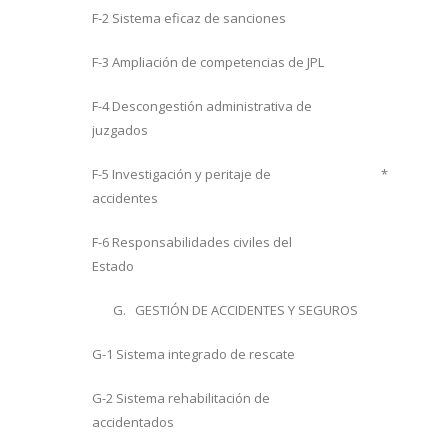
F-2 Sistema eficaz de sanciones
F-3 Ampliación de competencias de JPL
F-4 Descongestión administrativa de
juzgados
F-5 Investigación y peritaje de
*
accidentes
F-6 Responsabilidades civiles del
Estado
G. GESTIÓN DE ACCIDENTES Y SEGUROS
G-1 Sistema integrado de rescate
G-2 Sistema rehabilitación de
accidentados