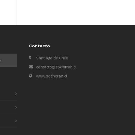
Contacto
Santiago de Chile
contacto@sochitran.cl
www.sochitran.cl