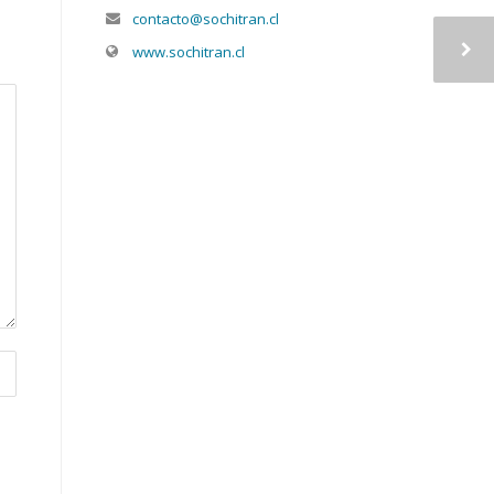
contacto@sochitran.cl
www.sochitran.cl