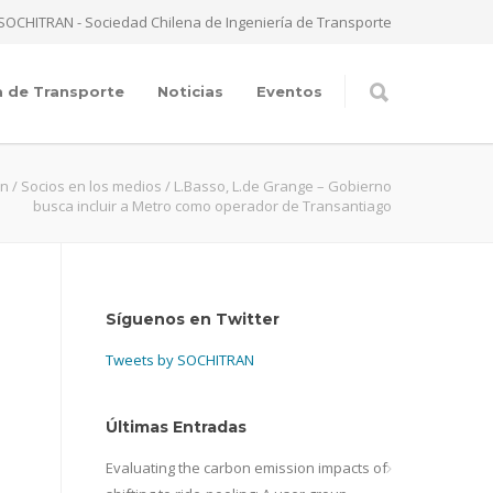
SOCHITRAN - Sociedad Chilena de Ingeniería de Transporte
a de Transporte
Noticias
Eventos
an
/
Socios en los medios
/
L.Basso, L.de Grange – Gobierno
busca incluir a Metro como operador de Transantiago
Síguenos en Twitter
Tweets by SOCHITRAN
Últimas Entradas
Evaluating the carbon emission impacts of
,