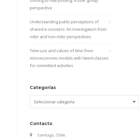
shifting to ride-pooling: A user group
perspective
Understanding public perceptions of
shared e-scooters: An investigation from
rider and non-rider perspectives
Time-use and values of time from
microeconomic models with latent classes
for committed activities
Categorías
Categorías
Contacto
Santiago, Chile.