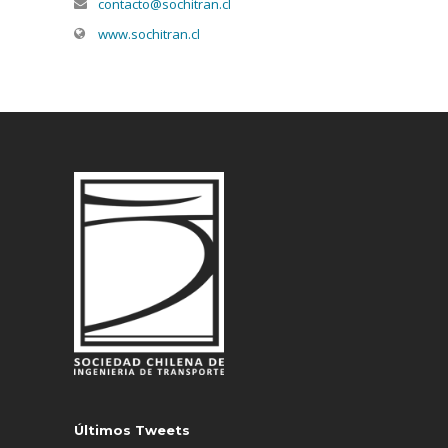
contacto@sochitran.cl
www.sochitran.cl
Últimos Tweets