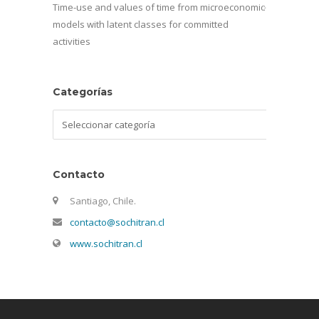
Time-use and values of time from microeconomic
models with latent classes for committed
activities
Categorías
Categorías
Contacto
Santiago, Chile.
contacto@sochitran.cl
www.sochitran.cl