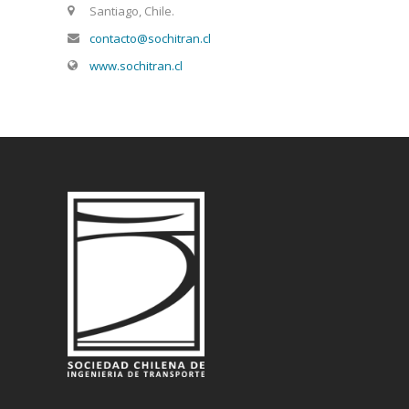
Santiago, Chile.
contacto@sochitran.cl
www.sochitran.cl