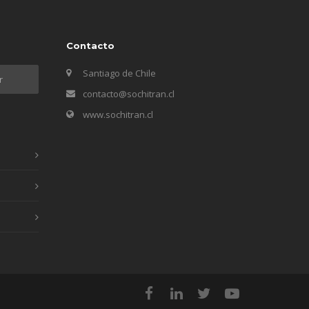
Contacto
Santiago de Chile
contacto@sochitran.cl
www.sochitran.cl