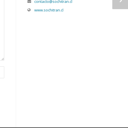
contacto@sochitran.cl
www.sochitran.cl