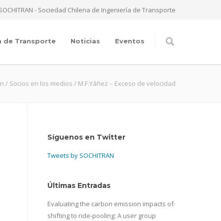
SOCHITRAN - Sociedad Chilena de Ingeniería de Transporte
a de Transporte
Noticias
Eventos
an
/
Socios en los medios
/
M.F.Yáñez – Exceso de velocidad
Síguenos en Twitter
Tweets by SOCHITRAN
Últimas Entradas
Evaluating the carbon emission impacts of
shifting to ride-pooling: A user group