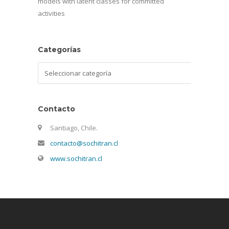
models with latent classes for committed
activities
Categorías
Categorías
Contacto
Santiago, Chile.
contacto@sochitran.cl
www.sochitran.cl