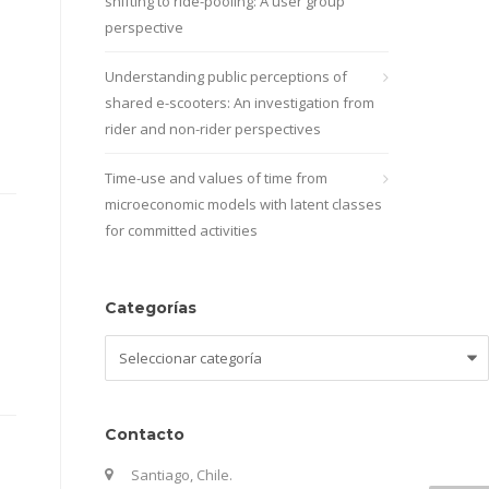
shifting to ride-pooling: A user group
perspective
Understanding public perceptions of
shared e-scooters: An investigation from
rider and non-rider perspectives
Time-use and values of time from
microeconomic models with latent classes
for committed activities
Categorías
Categorías
Contacto
Santiago, Chile.