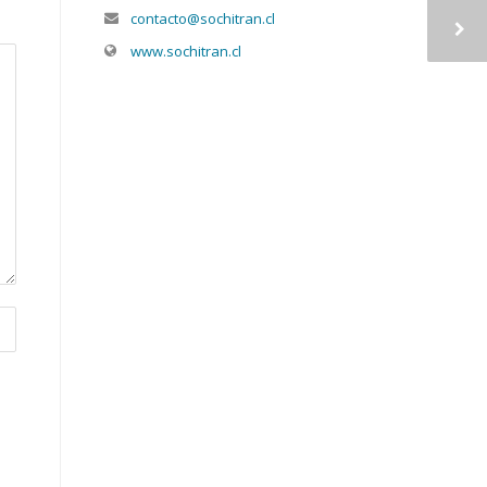
contacto@sochitran.cl
www.sochitran.cl