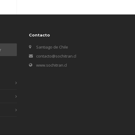
Contacto
Santiago de Chile
contacto@sochitran.cl
www.sochitran.cl