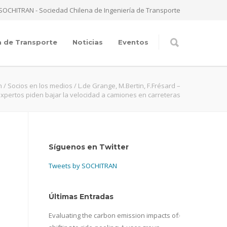
SOCHITRAN - Sociedad Chilena de Ingeniería de Transporte
a de Transporte
Noticias
Eventos
n
/
Socios en los medios
/
L.de Grange, M.Bertin, F.Frésard –
Expertos piden bajar la velocidad a camiones en carreteras
Síguenos en Twitter
Tweets by SOCHITRAN
Últimas Entradas
Evaluating the carbon emission impacts of