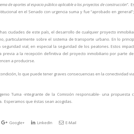
ema de aportes al espacio público aplicable a los proyectos de construcción”.
Es
titucional en el Senado con urgencia suma y fue “aprobado en general”;
 ciudades de este país, el desarrollo de cualquier proyecto inmobilia
, particularmente sobre el sistema de transporte urbano. En lo princip
a seguridad vial, en especial la seguridad de los peatones. Estos impac
previa a la recepción definitiva del proyecto inmobiliario por parte de
encen a producirse.
condición, lo que puede tener graves consecuencias en la conectividad via
ugenio Tuma -integrante de la Comisión responsable- una propuesta 
cia. Esperamos que éstas sean acogidas.
Google+
LinkedIn
E-Mail