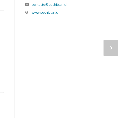
contacto@sochitran.cl
www.sochitran.cl