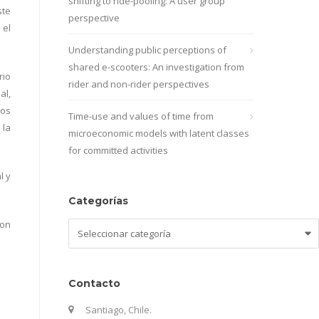
shifting to ride-pooling: A user group
te
perspective
 el
Understanding public perceptions of
shared e-scooters: An investigation from
rio
rider and non-rider perspectives
al,
tos
Time-use and values of time from
 la
microeconomic models with latent classes
for committed activities
l y
Categorías
con
Categorías
Contacto
Santiago, Chile.