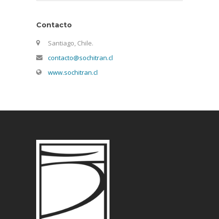
Contacto
Santiago, Chile.
contacto@sochitran.cl
www.sochitran.cl