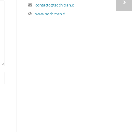
contacto@sochitran.cl
www.sochitran.cl