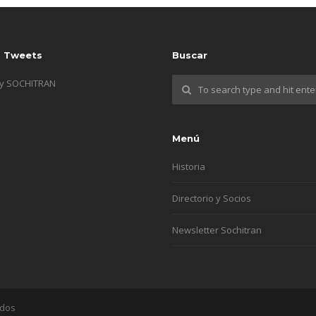
s Tweets
Buscar
by SOCHITRAN
Menú
Historia
Directorio y Socios
Newsletter Sochitran
ados