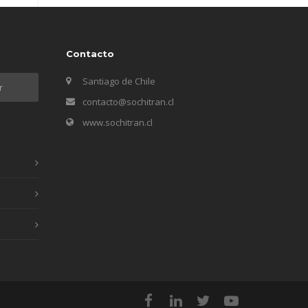
Contacto
Santiago de Chile
contacto@sochitran.cl
www.sochitran.cl