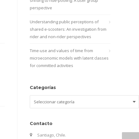
shifting to ride-pooling: A user group
perspective
Understanding public perceptions of
shared e-scooters: An investigation from
rider and non-rider perspectives
Time-use and values of time from
microeconomic models with latent classes
for committed activities
Categorías
Categorías
Contacto
Santiago, Chile.