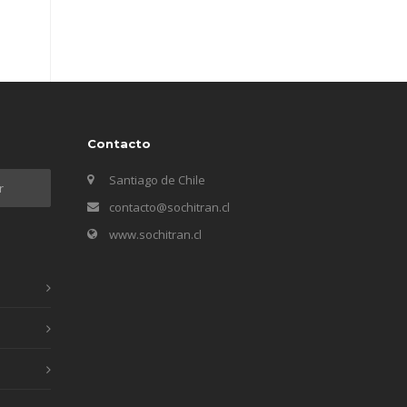
Contacto
Santiago de Chile
contacto@sochitran.cl
www.sochitran.cl