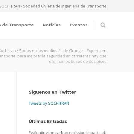
SOCHITRAN - Sociedad Chilena de Ingeniería de Transporte
a de Transporte
Noticias
Eventos
Sochitran
/
Socios en los medios
/
L.de Grange – Experto en
ansporte: para mejorar la seguridad en carreteras hay que
eliminar los buses de dos pisos
Síguenos en Twitter
Tweets by SOCHITRAN
Últimas Entradas
Evaluating the carbon emission impacts of