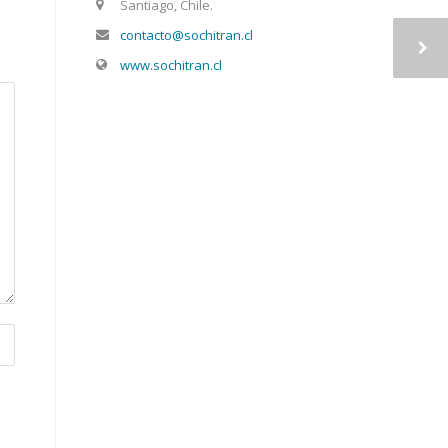
Santiago, Chile.
contacto@sochitran.cl
www.sochitran.cl