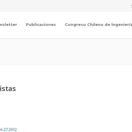
wsletter
Publicaciones
Congreso Chileno de Ingenierí
istas
re 27 2012