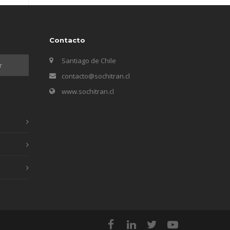
Contacto
Santiago de Chile
contacto@sochitran.cl
www.sochitran.cl