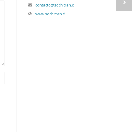
contacto@sochitran.cl
www.sochitran.cl