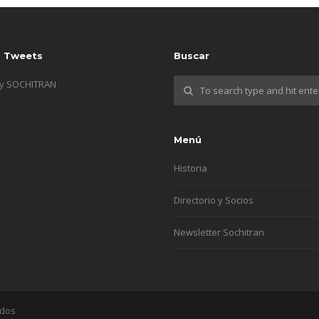
s Tweets
Buscar
by SOCHITRAN
Menú
Historia
Directorio y Socios
Newsletter Sochitran
ados