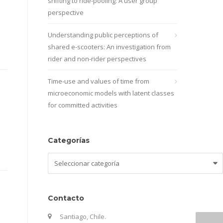
shifting to ride-pooling: A user group
perspective
Understanding public perceptions of
shared e-scooters: An investigation from
rider and non-rider perspectives
Time-use and values of time from
microeconomic models with latent classes
for committed activities
Categorías
Categorías
Contacto
Santiago, Chile.