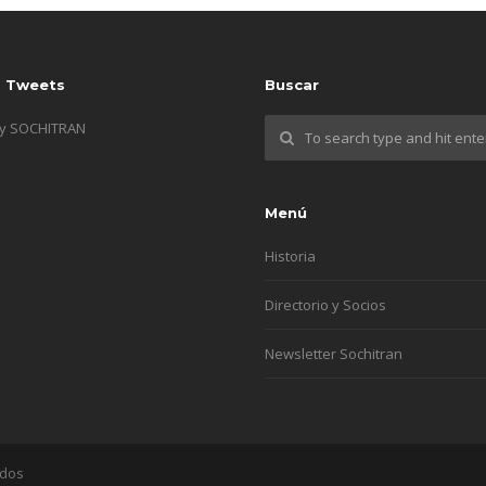
s Tweets
Buscar
by SOCHITRAN
Menú
Historia
Directorio y Socios
Newsletter Sochitran
ados