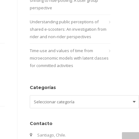
shifting to ride-pooling: A user group
perspective
Understanding public perceptions of
shared e-scooters: An investigation from
rider and non-rider perspectives
Time-use and values of time from
microeconomic models with latent classes
for committed activities
Categorías
Categorías
Contacto
Santiago, Chile.