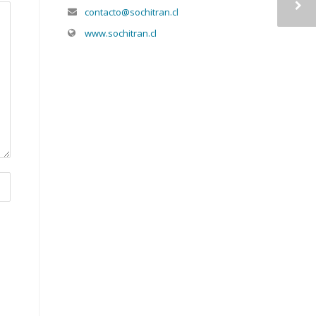
contacto@sochitran.cl
www.sochitran.cl