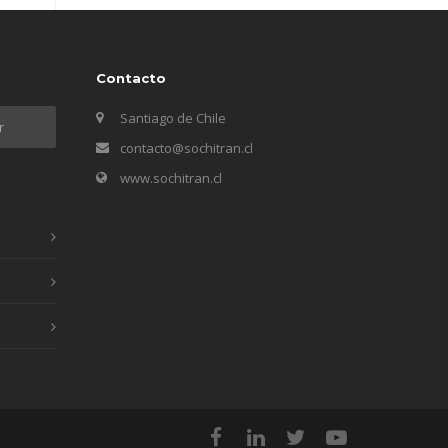
Contacto
Santiago de Chile
contacto@sochitran.cl
www.sochitran.cl