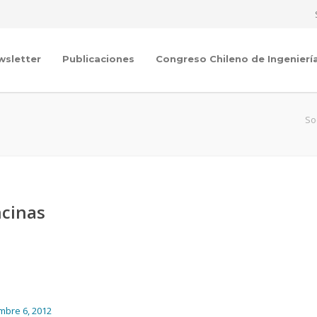
wsletter
Publicaciones
Congreso Chileno de Ingenierí
So
ncinas
embre 6, 2012