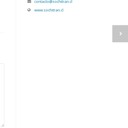
contacto@sochitran.cl
www.sochitran.cl