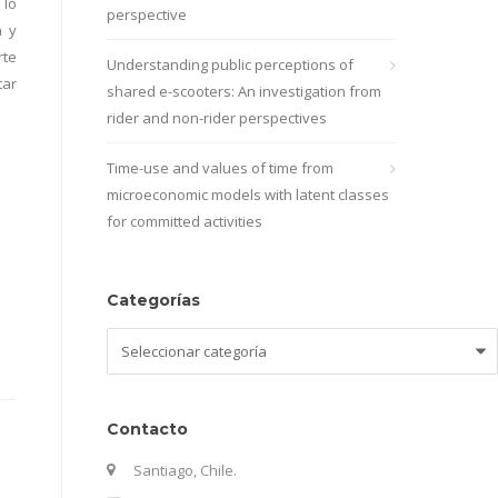
 lo
perspective
a y
rte
Understanding public perceptions of
tar
shared e-scooters: An investigation from
rider and non-rider perspectives
Time-use and values of time from
microeconomic models with latent classes
for committed activities
Categorías
Categorías
Contacto
Santiago, Chile.