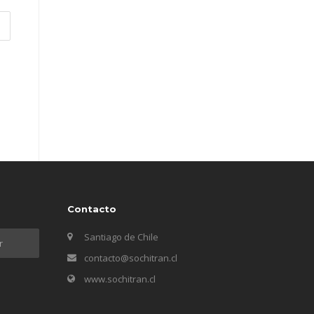
Contacto
Santiago de Chile
contacto@sochitran.cl
www.sochitran.cl