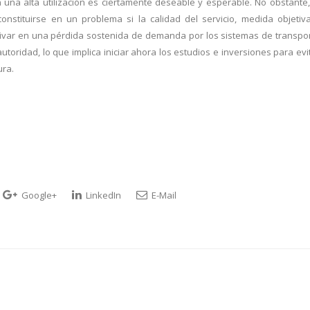
 una alta utilización es ciertamente deseable y esperable. No obstante,
nstituirse en un problema si la calidad del servicio, medida objetiv
erivar en una pérdida sostenida de demanda por los sistemas de transpo
 autoridad, lo que implica iniciar ahora los estudios e inversiones para evi
ura.
Google+
LinkedIn
E-Mail