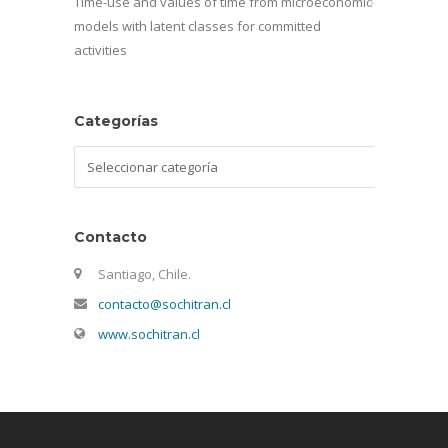
Time-use and values of time from microeconomic
models with latent classes for committed
activities
Categorías
Categorías
Contacto
Santiago, Chile.
contacto@sochitran.cl
www.sochitran.cl