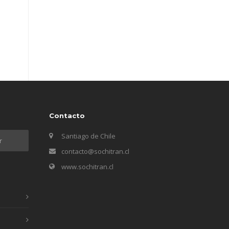
Contacto
Santiago de Chile
contacto@sochitran.cl
www.sochitran.cl