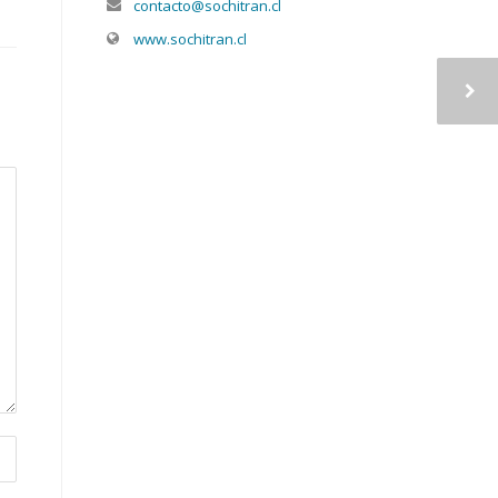
contacto@sochitran.cl
www.sochitran.cl