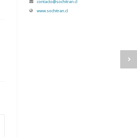
contacto@sochitran.cl
www.sochitran.cl