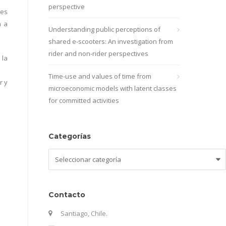
perspective
des
n a
Understanding public perceptions of
shared e-scooters: An investigation from
rider and non-rider perspectives
 la
Time-use and values of time from
r y
microeconomic models with latent classes
for committed activities
Categorías
Categorías
Contacto
Santiago, Chile.