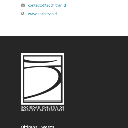
contacto@sochitran.cl
www.sochitran.cl
Últimos Tweets